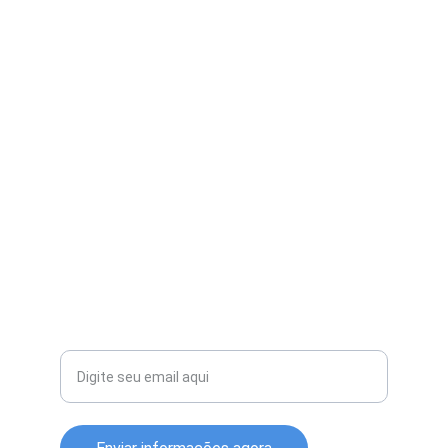
Sinalização
Soluções inovadoras para controle ferroviário 
eficiente.
TECNOLOGIA
contato@agccontroles.com.br
+55 11 98181-8294
INOVAÇÃO
Seu email para contato